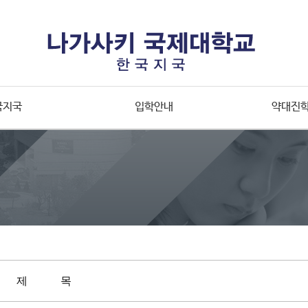
국지국
입학안내
약대진
제 목