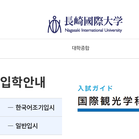
대학종합
입학안내
― 한국어조기입시
― 일반입시