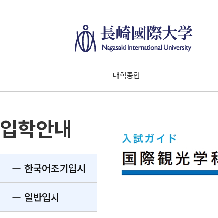
대학종합
입학안내
― 한국어조기입시
― 일반입시