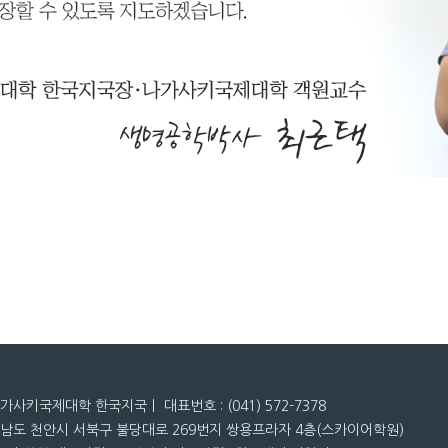
나가사키국제대학 한국지국ㅣ 대표번호 : (041) 572-7378
청남도 천안시 서북구 불당대로 269번지 쌍용프라자 4층(스카이어학원)