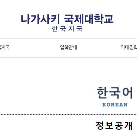
국지국
입학안내
약대진