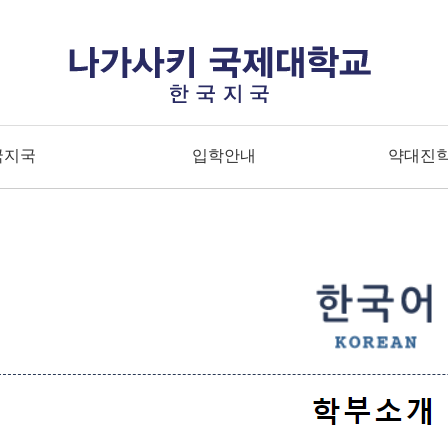
국지국
입학안내
약대진