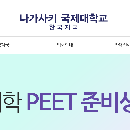
국지국
입학안내
약대진