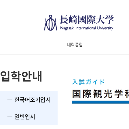
대학종합
입학안내
― 한국어조기입시
― 일반입시