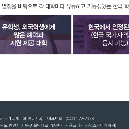
나가사키국제대학 한국지국ㅣ 대표번호 : (041) 572-7378
청남도 천안시 서북구 불당대로 269번지 쌍용프라자 4층(스카이어학원)