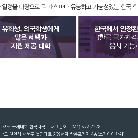
나가사키국제대학 한국지국ㅣ 대표번호 : (041) 572-7378
청남도 천안시 서북구 불당대로 269번지 쌍용프라자 4층(스카이어학원)