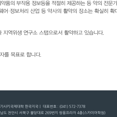
나가사키국제대학 한국지국ㅣ 대표번호 : (041) 572-7378
청남도 천안시 서북구 불당대로 269번지 쌍용프라자 4층(스카이어학원)